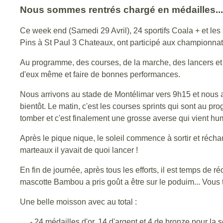
Nous sommes rentrés chargé en médailles...
Ce week end (Samedi 29 Avril), 24 sportifs Coala + et les
Pins à St Paul 3 Chateaux, ont participé aux championnat
Au programme, des courses, de la marche, des lancers et de
d'eux même et faire de bonnes performances.
Nous arrivons au stade de Montélimar vers 9h15 et nous 
bientôt. Le matin, c'est les courses sprints qui sont au
tomber et c'est finalement une grosse averse qui vient humid
Après le pique nique, le soleil commence à sortir et réchau
marteaux il yavait de quoi lancer !
En fin de journée, après tous les efforts, il est temps de
mascotte Bambou a pris goût a être sur le poduim... Vous t
Une belle moisson avec au total :
- 24 médailles d'or, 14 d'argent et 4 de bronze pour la 