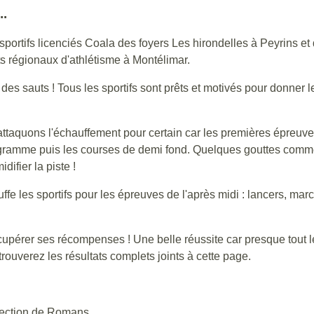
..
 sportifs licenciés Coala des foyers Les hirondelles à Peyrins e
s régionaux d'athlétisme à Montélimar.
s sauts ! Tous les sportifs sont prêts et motivés pour donner l
attaquons l'échauffement pour certain car les premières épreuv
 programme puis les courses de demi fond. Quelques gouttes com
ifier la piste !
ffe les sportifs pour les épreuves de l'après midi : lancers, mar
 récupérer ses récompenses ! Une belle réussite car presque tou
rouverez les résultats complets joints à cette page.
section de Romans.