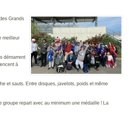
t des Grands
e meilleur
es démarrent
mencent à
che et sauts. Entre disques, javelots, poids et même
t le groupe repart avec au minimum une médaille ! La