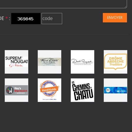
DE
*
:
ENVOYER