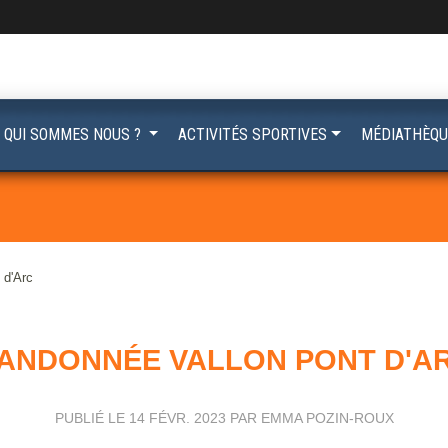
QUI SOMMES NOUS ?
ACTIVITÉS SPORTIVES
MÉDIATHÈQU
 d'Arc
ANDONNÉE VALLON PONT D'A
PUBLIÉ LE
14 FÉVR. 2023
PAR EMMA POZIN-ROUX