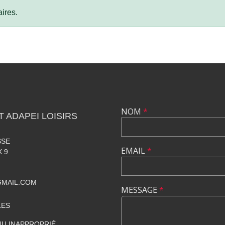
ires.
NOM
*
 ADAPEI LOISIRS
SSE
EMAIL
*
 9
GMAIL.COM
MESSAGE
*
LES
U INAPPROPRIÉ