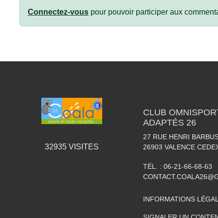
Connectez-vous
pour pouvoir participer aux commenta
CLUB OMNISPORT
ADAPTÉS 26
27 RUE HENRI BARBU
32935
VISITES
26903
VALENCE CEDEX
TÉL. :
06-21-66-68-63
CONTACT.COALA26@
INFORMATIONS LÉGA
SIGNALER UN CONTEN