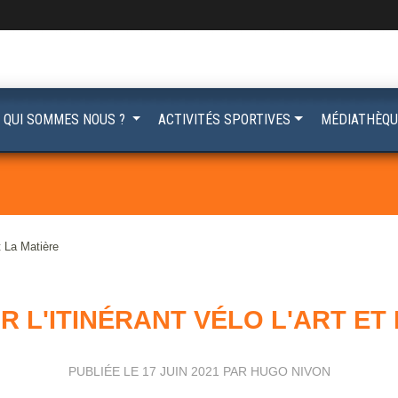
QUI SOMMES NOUS ?
ACTIVITÉS SPORTIVES
MÉDIATHÈQU
et La Matière
 L'ITINÉRANT VÉLO L'ART ET
PUBLIÉE LE
17 JUIN 2021
PAR HUGO NIVON