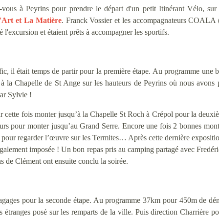
vous à Peyrins pour prendre le départ d'un petit Itinérant Vélo, sur 
'Art et La Matière
. Franck Vossier et les accompagnateurs COALA
l'excursion et étaient prêts à accompagner les sportifs.
rafic, il était temps de partir pour la première étape. Au programme une
à la Chapelle de St Ange sur les hauteurs de Peyrins où nous avons 
ar Sylvie !
ur cette fois monter jusqu’à la Chapelle St Roch à Crépol pour la deuxiè
rcours pour monter jusqu’au Grand Serre. Encore une fois 2 bonnes montée
pour regarder l’œuvre sur les Termites… Après cette dernière exposition 
t également imposée ! Un bon repas pris au camping partagé avec Fredéri
ans de Clément ont ensuite conclu la soirée.
 bagages pour la seconde étape. Au programme 37km pour 450m de déni
étranges posé sur les remparts de la ville. Puis direction Charrière 