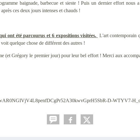
rogramme baignade, barbecue et sieste ! Puis un dernier effort nous 
er après ces deux jours intenses et chauds !
i ont été parcourus et 6 expositions visitées.
L'art contemporain qu
voit quelque chose de différent des autres !
 (et Grégory le premier jour) pour leur bel effort ! Merci aux accompag
tml?fbclid=IwAR0NGIVjV4L8penfDCgPr52A30kwvGprH5SbR-D-WTYV7-