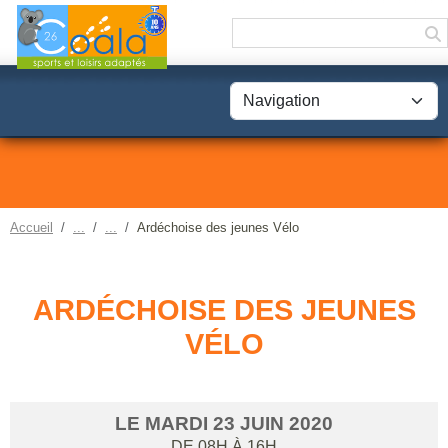
Panneau de gestion des cookies
Accueil
Ardéchoise des jeunes Vélo
ARDÉCHOISE DES JEUNES
VÉLO
LE
MARDI
23
JUIN
2020
DE 08H À 16H